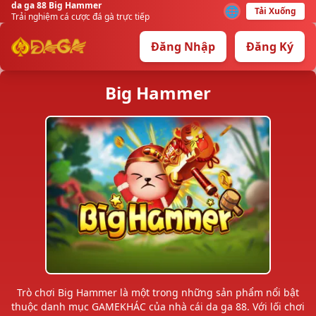
da ga 88 Big Hammer
🌐
Tải Xuống
Trải nghiệm cá cược đá gà trực tiếp
Đăng Nhập
Đăng Ký
Big Hammer
Trò chơi Big Hammer là một trong những sản phẩm nổi bật
thuộc danh mục GAMEKHÁC của nhà cái da ga 88. Với lối chơi