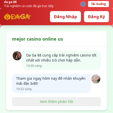
da ga 88
🌐
Tải Xuống
Trải nghiệm cá cược đá gà trực tiếp
Đăng Nhập
Đăng Ký
mejor casino online us
Da Ga 88 cung cấp trải nghiệm casino tốt
nhất với nhiều trò chơi hấp dẫn.
10:30 sáng
Tham gia ngay hôm nay để nhận khuyến
mãi đặc biệt!
10:32 sáng
Xem thêm phản hồi