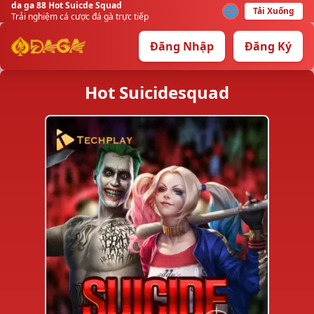
da ga 88 Hot Suicde Squad
🌐
Tải Xuống
Trải nghiệm cá cược đá gà trực tiếp
Đăng Nhập
Đăng Ký
Hot Suicidesquad