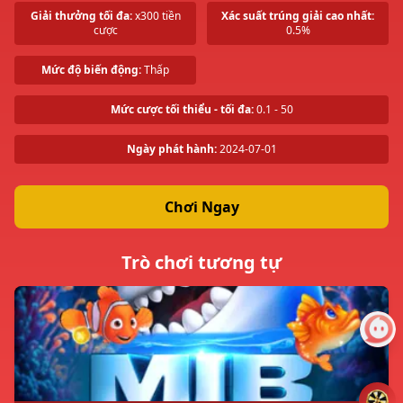
Giải thưởng tối đa:
x300 tiền
Xác suất trúng giải cao nhất:
cược
0.5%
Mức độ biến động:
Thấp
Mức cược tối thiểu - tối đa:
0.1 - 50
Ngày phát hành:
2024-07-01
Chơi Ngay
Trò chơi tương tự